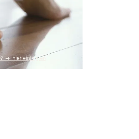
? ➡️ hier einloggen