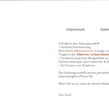
Impressum
Date
Erfinderin des Haltungscode®️
• Höchste Anerkennung:
Mehrfache Weltmeisteri
n, Europa- u
Trägerin des
Silbernen Lorbeerblatte
• Fundierte Expertise
: A
usgebildet an
Schmerztherapie nach Liebscher & B
• Die Essenz aus 30 Jahren:
Der Haltungscode®️ vereint jahrzehn
lebenslänglich (Phase W):
Mein Ziel ist es, dass du deinen Körp
Petra Rimek