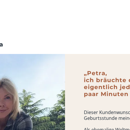
ra
„Petra,
ich bräuchte 
eigentlich je
paar Minuten
Dieser Kundenwunsc
Geburtsstunde mein
Als ehemalige Weltm