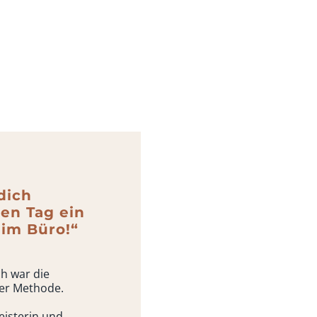
dich
den Tag ein
 im Büro!“
h war die
er Methode.
eisterin und